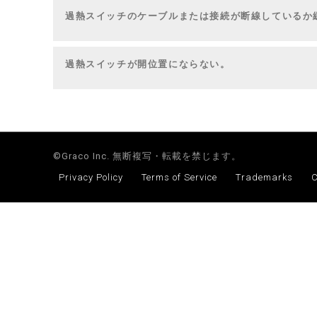
過熱スイッチのケーブルまたは接続が断線しているか
過熱スイッチが開位置にならない。
©Graco Inc. 無断複写・転載を禁じます。
Privacy Policy
Terms of Service
Trademarks
C