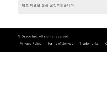
탱크 레벨을 잘못 설정되었습니다
© Graco Inc. All rights reserved.
Privacy Policy
Terms of Service
Trademarks
C