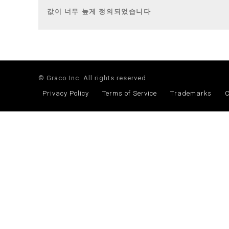
값이 너무 높게 정의되었습니다
© Graco Inc. All rights reserved.
Privacy Policy
Terms of Service
Trademarks
C