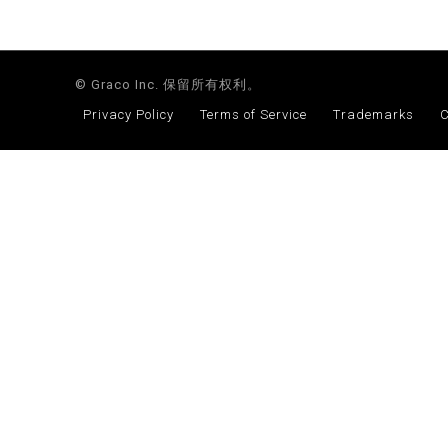
© Graco Inc. 保留所有权利。
Privacy Policy
Terms of Service
Trademarks
C